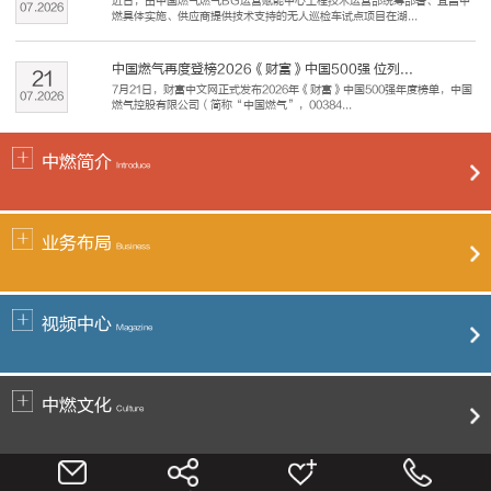
近日，由中国燃气燃气BG运营赋能中心工程技术运营部统筹部署、宜昌中
07
.
2026
燃具体实施、供应商提供技术支持的无人巡检车试点项目在湖...
中国燃气再度登榜2026《财富》中国500强 位列...
21
7月21日，财富中文网正式发布2026年《财富》中国500强年度榜单，中国
07
.
2026
燃气控股有限公司（简称“中国燃气”，00384...
中燃简介
Introduce
业务布局
Business
视频中心
Magazine
中燃文化
Culture