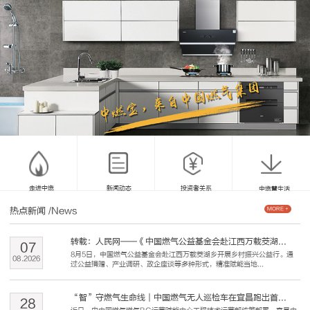
走进中燃
新闻动态
投资者关系
中燃慧生活
热点新闻
/News
MORE +
转载：人民网——《中国燃气公益基金会赴江西万载茭湖...
07
8月5日，中国燃气公益基金会赴江西万载茭湖乡开展乡村振兴公益行。通
08
.
2026
过公益捐赠、产业调研、政企座谈等多种形式，精准赋能当地...
“智”守燃气生命线｜中国燃气无人巡检车在宜昌跑出首...
28