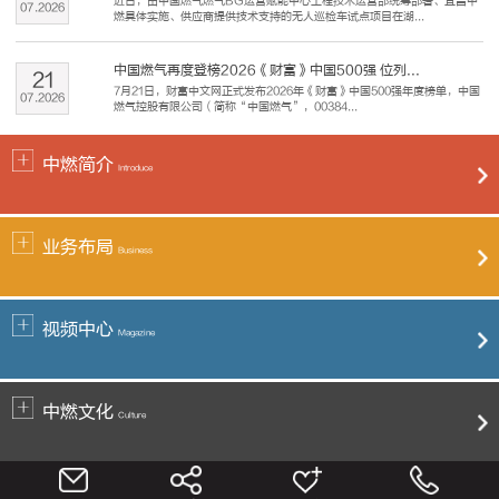
近日，由中国燃气燃气BG运营赋能中心工程技术运营部统筹部署、宜昌中
07
.
2026
燃具体实施、供应商提供技术支持的无人巡检车试点项目在湖...
中国燃气再度登榜2026《财富》中国500强 位列...
21
7月21日，财富中文网正式发布2026年《财富》中国500强年度榜单，中国
07
.
2026
燃气控股有限公司（简称“中国燃气”，00384...
中燃简介
Introduce
业务布局
Business
视频中心
Magazine
中燃文化
Culture