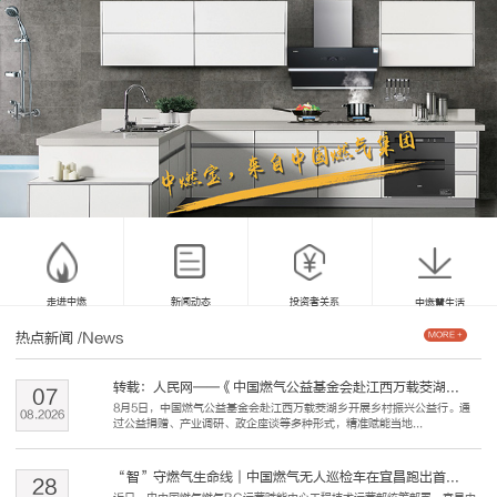
走进中燃
新闻动态
投资者关系
中燃慧生活
热点新闻
/News
MORE +
转载：人民网——《中国燃气公益基金会赴江西万载茭湖...
07
8月5日，中国燃气公益基金会赴江西万载茭湖乡开展乡村振兴公益行。通
08
.
2026
过公益捐赠、产业调研、政企座谈等多种形式，精准赋能当地...
“智”守燃气生命线｜中国燃气无人巡检车在宜昌跑出首...
28