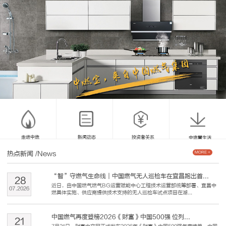
走进中燃
新闻动态
投资者关系
中燃慧生活
热点新闻
/News
MORE +
“智”守燃气生命线｜中国燃气无人巡检车在宜昌跑出首...
28
近日，由中国燃气燃气BG运营赋能中心工程技术运营部统筹部署、宜昌中
07
.
2026
燃具体实施、供应商提供技术支持的无人巡检车试点项目在湖...
中国燃气再度登榜2026《财富》中国500强 位列...
21