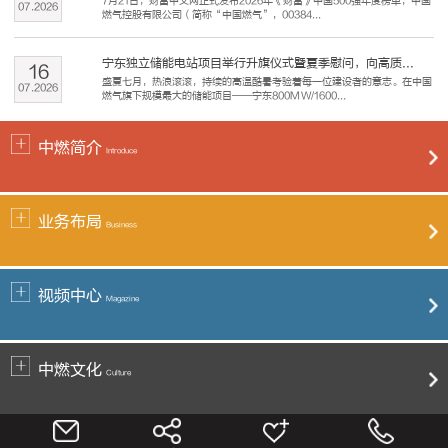
7月21日，财富中文网正式发布2026年《财富》中国500强年度榜单，中国
07
.
2026
燃气控股有限公司（简称“中国燃气”，00384...
宁东独立储能电站项目举行升旗仪式暨夏季慰问，向高质...
16
盛夏七月，热浪滚滚，持续的高温酷暑考验着每一位建设者的意志。在中国
07
.
2026
燃气旗下规模最大的储能项目——宁东800MW/1600...
中燃简介
Introduce
业务布局
Business
视频中心
Magazine
中燃文化
Culture