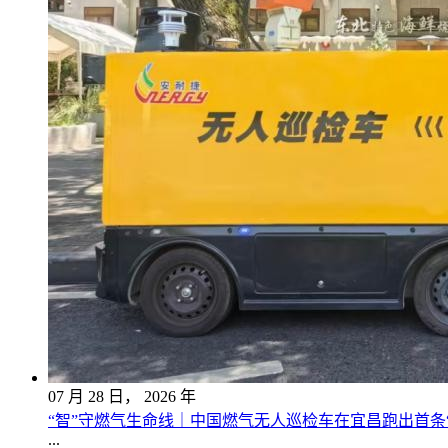
07
月
28
日，
2026
年
“智”守燃气生命线｜中国燃气无人巡检车在宜昌跑出首条
...