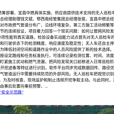
统筹部署、宜昌中燃具体实施、供应商提供技术支持的无人巡检
总经理助理钱文斌、鄂西南经管集团总经理张俊、宜昌中燃总经
对市政燃气管道分布广、沿线环境复杂、第三方施工活动频繁等
节的连续验证，项目着力回答一个现实问题：如何让管网风险发
单项性能到真实道路，检验设备实战能力试点首先对无人巡检车
和行驶状态下的检测精度、响应速度及稳定性；无人车还自主停
为降低封闭空间和道路作业中的人员风险提供了新的技术选择。
按设定路线和任务标准执行，可连续记录检测位置、时间、浓度
盯紧施工扰动和燃气泄漏，把风险发现关口前移进入日常巡检阶
、开挖迹象等特征进行识别，软件平台同步完成数据回传、路径
气管道运行中需要持续防范的外部风险。无人巡检车把视觉识别
时间，为及时核查、现场监护和制止违规开挖争取主动。与此同时
事后处置向事前预警、...
“安全示范路”