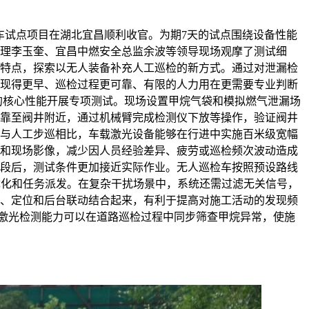
车试点项目在湖北宜昌顺利收官。为期7天的试点围绕设备性能
理李玉奎、宜昌中燃安全总监余波等领导现场观摩了测试细
特点，探索以无人装备补充人工巡检的新方式。通过对泄漏检
现得更早、巡检过程更可靠、有限的人力用在更需要专业判断
的核心性能开展专项测试。现场设置甲烷气袋和模拟燃气泄漏场
靠至阀井附近，通过机械臂完成检测仪下放等操作，验证阀井
与人工步巡相比，车载激光设备能够在行进中实施百米级宽幅
和现场影像，减少因人员经验差异、疲劳或巡检频次波动造成
段后，测试条件更加接近实际作业。无人巡检车按照预设路线
优化和任务派发。在复杂干扰场景中，系统还需过滤无关信号，
、定位和后台联动结合起来，有利于提高对施工活动的发现频
，激光检测能力可以在道路巡检过程中同步筛查甲烷异常，使施