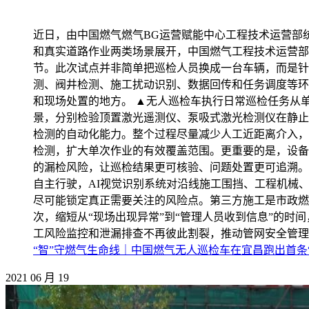
近日，由中国燃气燃气BG运营赋能中心工程技术运营部
和真实道路作业两类场景展开，中国燃气工程技术运营部
节。此次试点并非简单把巡检人员换成一台车辆，而是针
测、阀井检测、施工扰动识别、数据回传和任务调度等环
和现场处置的地方。 ▲无人巡检车执行日常巡检任务从
景，分别检验顶置激光遥测仪、泵吸式激光检测仪在静止
检测的自动化能力。整个过程尽量减少人工近距离介入，
检测，扩大单次作业的有效覆盖范围。更重要的是，设备
的漏检风险，让巡检结果更可核验、问题处置更可追溯。
自主行驶，AI视觉识别系统对沿线施工围挡、工程机械
尽可能锁定真正需要关注的风险点。第三方施工是市政燃
次，缩短从“现场出现异常”到“管理人员收到信息”的
工风险监控和泄漏排查不再彼此割裂，推动管网安全管理由
“智”守燃气生命线｜中国燃气无人巡检车在宜昌跑出首条
2021
06
月
19