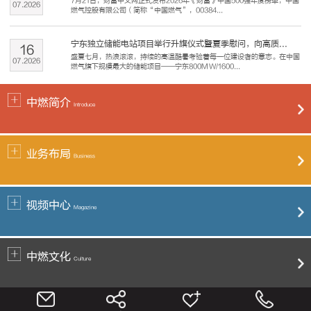
7月21日，财富中文网正式发布2026年《财富》中国500强年度榜单，中国
07
.
2026
燃气控股有限公司（简称“中国燃气”，00384...
宁东独立储能电站项目举行升旗仪式暨夏季慰问，向高质...
16
盛夏七月，热浪滚滚，持续的高温酷暑考验着每一位建设者的意志。在中国
07
.
2026
燃气旗下规模最大的储能项目——宁东800MW/1600...
中燃简介
Introduce
业务布局
Business
视频中心
Magazine
中燃文化
Culture