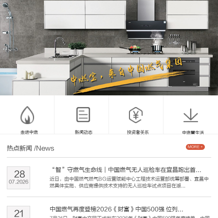
走进中燃
新闻动态
投资者关系
中燃慧生活
热点新闻
/News
MORE +
“智”守燃气生命线｜中国燃气无人巡检车在宜昌跑出首...
28
近日，由中国燃气燃气BG运营赋能中心工程技术运营部统筹部署、宜昌中
07
.
2026
燃具体实施、供应商提供技术支持的无人巡检车试点项目在湖...
中国燃气再度登榜2026《财富》中国500强 位列...
21