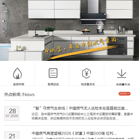
走进中燃
新闻动态
投资者关系
中燃慧生活
热点新闻
/News
MORE +
“智”守燃气生命线｜中国燃气无人巡检车在宜昌跑出首...
28
近日，由中国燃气燃气BG运营赋能中心工程技术运营部统筹部署、宜昌中
07
.
2026
燃具体实施、供应商提供技术支持的无人巡检车试点项目在湖...
中国燃气再度登榜2026《财富》中国500强 位列...
21