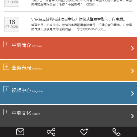
7月21日，财富中文网正式发布2026年《财富》中国500强年度榜单，中国
07
.
2026
燃气控股有限公司（简称“中国燃气”，00384...
宁东独立储能电站项目举行升旗仪式暨夏季慰问，向高质...
16
盛夏七月，热浪滚滚，持续的高温酷暑考验着每一位建设者的意志。在中国
07
.
2026
燃气旗下规模最大的储能项目——宁东800MW/1600...
中燃简介
Introduce
业务布局
Business
视频中心
Magazine
中燃文化
Culture