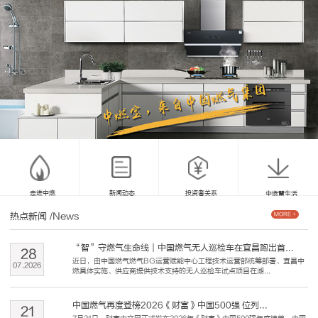
走进中燃
新闻动态
投资者关系
中燃慧生活
热点新闻
/News
MORE +
“智”守燃气生命线｜中国燃气无人巡检车在宜昌跑出首...
28
近日，由中国燃气燃气BG运营赋能中心工程技术运营部统筹部署、宜昌中
07
.
2026
燃具体实施、供应商提供技术支持的无人巡检车试点项目在湖...
中国燃气再度登榜2026《财富》中国500强 位列...
21