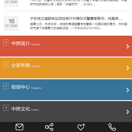
7月21日，财富中文网正式发布2026年《财富》中国500强年度榜单，中国
07
.
2026
燃气控股有限公司（简称“中国燃气”，00384...
宁东独立储能电站项目举行升旗仪式暨夏季慰问，向高质...
16
盛夏七月，热浪滚滚，持续的高温酷暑考验着每一位建设者的意志。在中国
07
.
2026
燃气旗下规模最大的储能项目——宁东800MW/1600...
中燃简介
Introduce
业务布局
Business
视频中心
Magazine
中燃文化
Culture