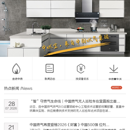
走进中燃
新闻动态
投资者关系
中燃慧生活
热点新闻
/News
MORE +
“智”守燃气生命线｜中国燃气无人巡检车在宜昌跑出首...
28
近日，由中国燃气燃气BG运营赋能中心工程技术运营部统筹部署、宜昌中
07
.
2026
燃具体实施、供应商提供技术支持的无人巡检车试点项目在湖...
中国燃气再度登榜2026《财富》中国500强 位列...
21