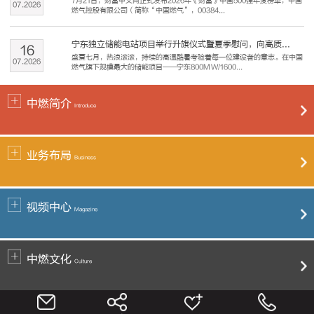
7月21日，财富中文网正式发布2026年《财富》中国500强年度榜单，中国
07
.
2026
燃气控股有限公司（简称“中国燃气”，00384...
宁东独立储能电站项目举行升旗仪式暨夏季慰问，向高质...
16
盛夏七月，热浪滚滚，持续的高温酷暑考验着每一位建设者的意志。在中国
07
.
2026
燃气旗下规模最大的储能项目——宁东800MW/1600...
中燃简介
Introduce
业务布局
Business
视频中心
Magazine
中燃文化
Culture