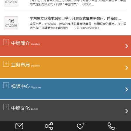
7月21日，财富中文网正式发布2026年《财富》中国500强年度榜单，中国
07
.
2026
燃气控股有限公司（简称“中国燃气”，00384...
宁东独立储能电站项目举行升旗仪式暨夏季慰问，向高质...
16
盛夏七月，热浪滚滚，持续的高温酷暑考验着每一位建设者的意志。在中国
07
.
2026
燃气旗下规模最大的储能项目——宁东800MW/1600...
中燃简介
Introduce
业务布局
Business
视频中心
Magazine
中燃文化
Culture