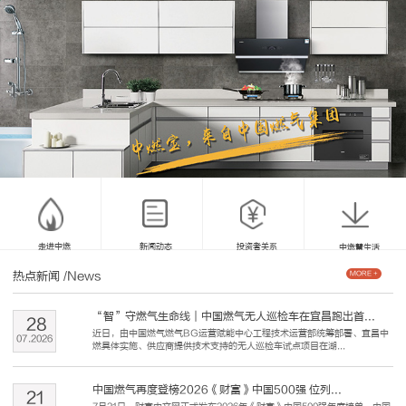
走进中燃
新闻动态
投资者关系
中燃慧生活
热点新闻
/News
MORE +
“智”守燃气生命线｜中国燃气无人巡检车在宜昌跑出首...
28
近日，由中国燃气燃气BG运营赋能中心工程技术运营部统筹部署、宜昌中
07
.
2026
燃具体实施、供应商提供技术支持的无人巡检车试点项目在湖...
中国燃气再度登榜2026《财富》中国500强 位列...
21