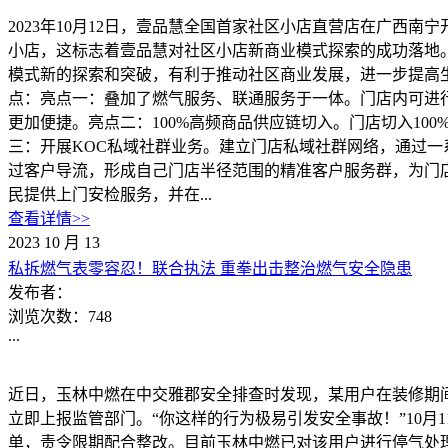
2023年10月12日，壹品慧全国首家社区小店直营店在广西
小店，这标志着壹品慧对社区小店新商业模式探索的成功落地
模式新的探索和突破，有利于推动社区商业发展，进一步提高
点：亮点一：叠加了燃气服务、联通服务于一体。门店内可进
更加便捷。亮点二：100%高频商品供应链切入。门店切入1
三：开展KOC私域社群业务。建立门店私域社群网络，通过
过客户导流，形成自己门店半径范围的精准客户服务群，为门
民提供上门安检服务，并在...
查看详情>>
2023
10
月
13
私拆燃气表零容忍！联合执法 重拳出击整治燃气安全隐患
发布者：
浏览次数：
748
...
近日，玉林中燃在中交雅郡安全排查时发现，某用户在装修期
立即上报监管部门。“你这样的行为极易引发安全事故！”10
单，责令限期配合整改。目前玉林中燃已对该用户进行停气处