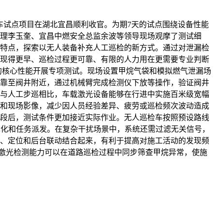
车试点项目在湖北宜昌顺利收官。为期7天的试点围绕设备性能
理李玉奎、宜昌中燃安全总监余波等领导现场观摩了测试细
特点，探索以无人装备补充人工巡检的新方式。通过对泄漏检
现得更早、巡检过程更可靠、有限的人力用在更需要专业判断
的核心性能开展专项测试。现场设置甲烷气袋和模拟燃气泄漏场
靠至阀井附近，通过机械臂完成检测仪下放等操作，验证阀井
与人工步巡相比，车载激光设备能够在行进中实施百米级宽幅
和现场影像，减少因人员经验差异、疲劳或巡检频次波动造成
段后，测试条件更加接近实际作业。无人巡检车按照预设路线
优化和任务派发。在复杂干扰场景中，系统还需过滤无关信号，
、定位和后台联动结合起来，有利于提高对施工活动的发现频
，激光检测能力可以在道路巡检过程中同步筛查甲烷异常，使施