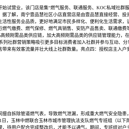
南宁开始试营业，该门店是集“燃气服务、联通服务、KOC私域社
。据了解，南宁壹品慧社区小店直营店是由壹品慧直接经营、投资
生活性服务业品质，更好地满足市民多样化、便利化生活需求，
行燃气缴费、燃气保修、燃气具销售、安防产品售卖、联通缴费
00%高频刚需品类供应链，加大高频刚需品类的供应链管理能力
一系列社群营销策略吸引更多目标消费者加入社群并参与互动、分
店带来有效客流量并壮大线上社群数量。亮点四：授权店主入户
间擅自拆除管道燃气表，导致燃气泄漏，形成重大燃气安全隐患
月11日，玉林中燃联合玉林市城市管理执法支队燃气专班组（以下
理，待用户配合完成整改后，才能予以通气。期间，专班组对户