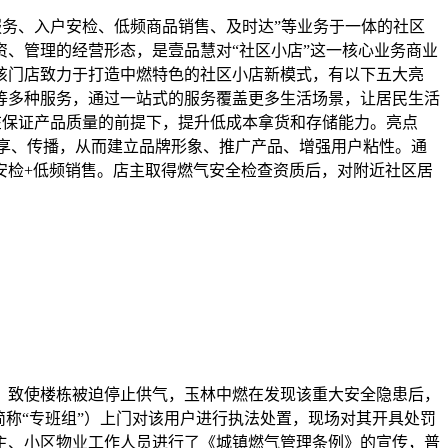
群服务、入户安检、低频商品销售、及时达”等业务于一体的社区
、管理的经营形态，是壹品慧对“社区小店”这一核心业务商业
该门店致力于打造中燃特色的社区小店新模式，有以下五大亮
等多种服务，通过一站式的服务覆盖更多生活场景，让居民生活
，在保证产品质量的前提下，提升低成本拿货和存储能力。亮点
享、传播，从而建立品牌形象、推广产品、增强用户粘性。通
安检+低频销售。店主取得燃气安全检查资质后，对附近社区居
，致使楼栋被迫停止供气，玉林中燃在发现该重大安全隐患后，
简称“专班组”）上门对该用户进行执法处置，现场对其开具处罚
主、小区物业工作人员进行了《城镇燃气管理条例》的宣传，普