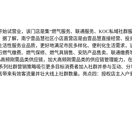
南宁开始试营业，该门店是集“燃气服务、联通服务、KOC私域社
。据了解，南宁壹品慧社区小店直营店是由壹品慧直接经营、投资
生活性服务业品质，更好地满足市民多样化、便利化生活需求，
行燃气缴费、燃气保修、燃气具销售、安防产品售卖、联通缴费
00%高频刚需品类供应链，加大高频刚需品类的供应链管理能力
一系列社群营销策略吸引更多目标消费者加入社群并参与互动、分
店带来有效客流量并壮大线上社群数量。亮点四：授权店主入户