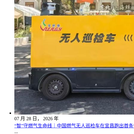
07
月
28
日，
2026
年
“智”守燃气生命线｜中国燃气无人巡检车在宜昌跑出首条
...