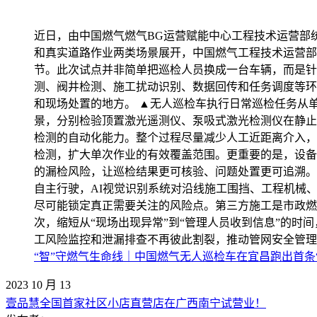
近日，由中国燃气燃气BG运营赋能中心工程技术运营部
和真实道路作业两类场景展开，中国燃气工程技术运营部
节。此次试点并非简单把巡检人员换成一台车辆，而是针
测、阀井检测、施工扰动识别、数据回传和任务调度等环
和现场处置的地方。 ▲无人巡检车执行日常巡检任务从
景，分别检验顶置激光遥测仪、泵吸式激光检测仪在静止
检测的自动化能力。整个过程尽量减少人工近距离介入，
检测，扩大单次作业的有效覆盖范围。更重要的是，设备
的漏检风险，让巡检结果更可核验、问题处置更可追溯。
自主行驶，AI视觉识别系统对沿线施工围挡、工程机械
尽可能锁定真正需要关注的风险点。第三方施工是市政燃
次，缩短从“现场出现异常”到“管理人员收到信息”的
工风险监控和泄漏排查不再彼此割裂，推动管网安全管理由
“智”守燃气生命线｜中国燃气无人巡检车在宜昌跑出首条
2023
10
月
13
壹品慧全国首家社区小店直营店在广西南宁试营业！