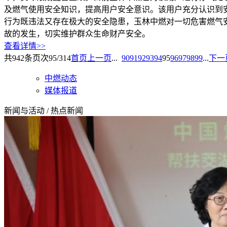
及燃气使用安全知识，提高用户安全意识。该用户充分认识到
行为既违法又存在极大的安全隐患，玉林中燃对一切危害燃气
故的发生，切实维护群众生命财产安全。
查看详情>>
共
942
条
页次95/314
首页
上一页
...
90
91
92
93
94
95
96
97
98
99
...
下一
中燃动态
媒体报道
新闻与活动
/
热点新闻