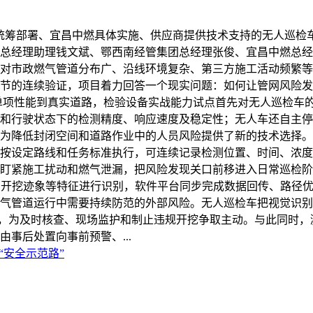
统筹部署、宜昌中燃具体实施、供应商提供技术支持的无人巡检
总经理助理钱文斌、鄂西南经管集团总经理张俊、宜昌中燃总经
对市政燃气管道分布广、沿线环境复杂、第三方施工活动频繁等
节的连续验证，项目着力回答一个现实问题：如何让管网风险发
单项性能到真实道路，检验设备实战能力试点首先对无人巡检车
和行驶状态下的检测精度、响应速度及稳定性；无人车还自主停
为降低封闭空间和道路作业中的人员风险提供了新的技术选择。
按设定路线和任务标准执行，可连续记录检测位置、时间、浓度
盯紧施工扰动和燃气泄漏，把风险发现关口前移进入日常巡检阶
、开挖迹象等特征进行识别，软件平台同步完成数据回传、路径
气管道运行中需要持续防范的外部风险。无人巡检车把视觉识别
时间，为及时核查、现场监护和制止违规开挖争取主动。与此同时
事后处置向事前预警、...
“安全示范路”