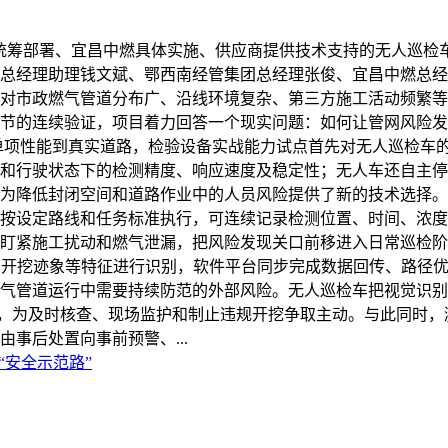
统筹部署、宜昌中燃具体实施、供应商提供技术支持的无人巡检
总经理助理钱文斌、鄂西南经管集团总经理张俊、宜昌中燃总经
对市政燃气管道分布广、沿线环境复杂、第三方施工活动频繁等
节的连续验证，项目着力回答一个现实问题：如何让管网风险发
单项性能到真实道路，检验设备实战能力试点首先对无人巡检车
和行驶状态下的检测精度、响应速度及稳定性；无人车还自主停
为降低封闭空间和道路作业中的人员风险提供了新的技术选择。
按设定路线和任务标准执行，可连续记录检测位置、时间、浓度
盯紧施工扰动和燃气泄漏，把风险发现关口前移进入日常巡检阶
、开挖迹象等特征进行识别，软件平台同步完成数据回传、路径
气管道运行中需要持续防范的外部风险。无人巡检车把视觉识别
时间，为及时核查、现场监护和制止违规开挖争取主动。与此同时
事后处置向事前预警、...
“安全示范路”