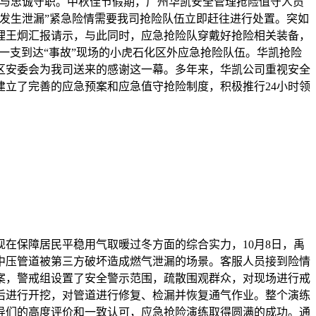
当与忠诚守职。中秋佳节假期，广州华凯安全管理抢险值守人员
兰发生泄漏”紧急险情需要我司抢险队伍立即赶往进行处置。突如
理王炯汇报请示，与此同时，应急抢险队穿戴好抢险相关装备，
一支到达“事故”现场的小虎石化区外应急抢险队伍。华凯抢险
区安委会为我司送来的感谢这一幕。多年来，华凯公司重视安全
立了完善的应急预案和应急值守抢险制度，积极推行24小时领
在保障居民平稳用气取暖过冬方面的综合实力，10月8日，禹
中压管道被第三方破坏造成燃气泄漏的场景。客服人员接到险情
案，警戒组设置了安全警示范围，疏散围观群众，对现场进行戒
后进行开挖，对管道进行修复、检漏并恢复通气作业。整个演练
导们的高度评价和一致认可，应急抢险演练取得圆满的成功。通