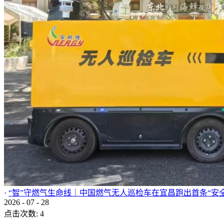
·
“智”守燃气生命线｜中国燃气无人巡检车在宜昌跑出首条“安
2026
-
07
-
28
点击次数:
4
...