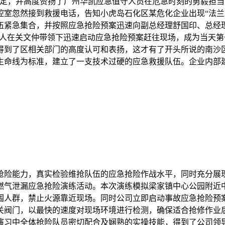
肯定，并高度赞扬了广州华凯应急值守人员在危急时刻的勇毅担
控室忽然接到救援电话，告知小虎岛石化区某危化企业出现“法
伍紧急集合，并按照应急抢险预案迅速向副总经理舒国印、总经
6人在关文仲带领下迅速启动应急抢险预案赶往现场，成为当天第
得到了区相关部门的高度认可和表扬，这才有了开头所说的南沙
生命线为标准，建立了一支技术过硬的应急救援队伍。企业内部建
险能力，真实检验维抢队伍的应急抢险作战水平，同时充分展现
燃气泄漏应急抢险演练活动。本次演练模拟梁家镇中心公园附近
围人群，禁止火源靠近现场。同时公司立即启动事故应急抢险预
关阀门，以最快的速度对现场环境进行检测，确保适合抢修作业
演习中全体抢险队员密切配合及娴熟的实操技能，得到了公司领