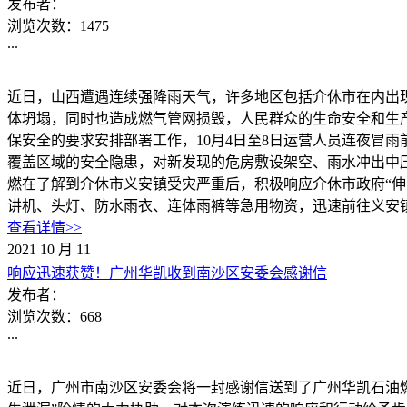
发布者：
浏览次数：
1475
...
近日，山西遭遇连续强降雨天气，许多地区包括介休市在内出
体坍塌，同时也造成燃气管网损毁，人民群众的生命安全和生
保安全的要求安排部署工作，10月4日至8日运营人员连夜冒雨
覆盖区域的安全隐患，对新发现的危房敷设架空、雨水冲出中压
燃在了解到介休市义安镇受灾严重后，积极响应介休市政府“
讲机、头灯、防水雨衣、连体雨裤等急用物资，迅速前往义安
查看详情>>
2021
10
月
11
响应迅速获赞！广州华凯收到南沙区安委会感谢信
发布者：
浏览次数：
668
...
近日，广州市南沙区安委会将一封感谢信送到了广州华凯石油燃