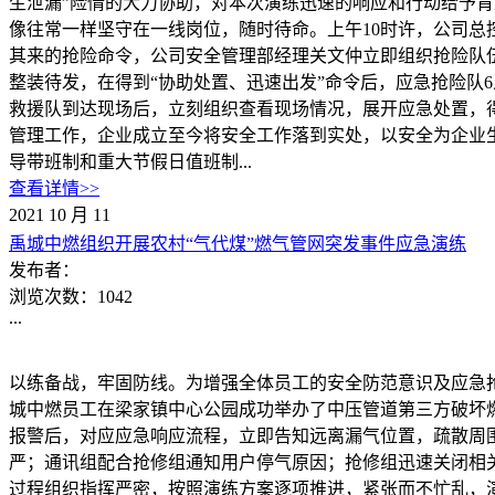
生泄漏”险情的大力协助，对本次演练迅速的响应和行动给予
像往常一样坚守在一线岗位，随时待命。上午10时许，公司总
其来的抢险命令，公司安全管理部经理关文仲立即组织抢险队
整装待发，在得到“协助处置、迅速出发”命令后，应急抢险队
救援队到达现场后，立刻组织查看现场情况，展开应急处置，
管理工作，企业成立至今将安全工作落到实处，以安全为企业
导带班制和重大节假日值班制...
查看详情>>
2021
10
月
11
禹城中燃组织开展农村“气代煤”燃气管网突发事件应急演练
发布者：
浏览次数：
1042
...
以练备战，牢固防线。为增强全体员工的安全防范意识及应急抢
城中燃员工在梁家镇中心公园成功举办了中压管道第三方破坏
报警后，对应应急响应流程，立即告知远离漏气位置，疏散周
严；通讯组配合抢修组通知用户停气原因；抢修组迅速关闭相
过程组织指挥严密，按照演练方案逐项推进，紧张而不忙乱，