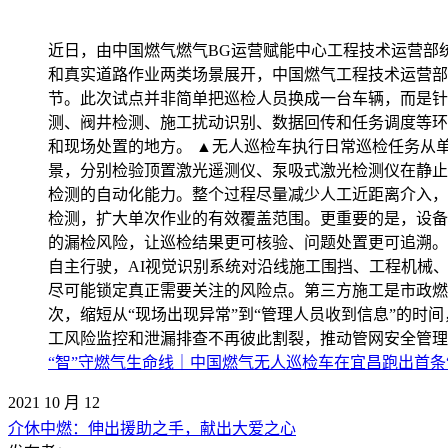
近日，由中国燃气燃气BG运营赋能中心工程技术运营部
和真实道路作业两类场景展开，中国燃气工程技术运营部
节。此次试点并非简单把巡检人员换成一台车辆，而是针
测、阀井检测、施工扰动识别、数据回传和任务调度等环
和现场处置的地方。 ▲无人巡检车执行日常巡检任务从
景，分别检验顶置激光遥测仪、泵吸式激光检测仪在静止
检测的自动化能力。整个过程尽量减少人工近距离介入，
检测，扩大单次作业的有效覆盖范围。更重要的是，设备
的漏检风险，让巡检结果更可核验、问题处置更可追溯。
自主行驶，AI视觉识别系统对沿线施工围挡、工程机械
尽可能锁定真正需要关注的风险点。第三方施工是市政燃
次，缩短从“现场出现异常”到“管理人员收到信息”的
工风险监控和泄漏排查不再彼此割裂，推动管网安全管理由
“智”守燃气生命线｜中国燃气无人巡检车在宜昌跑出首条
2021
10
月
12
介休中燃：伸出援助之手，献出大爱之心