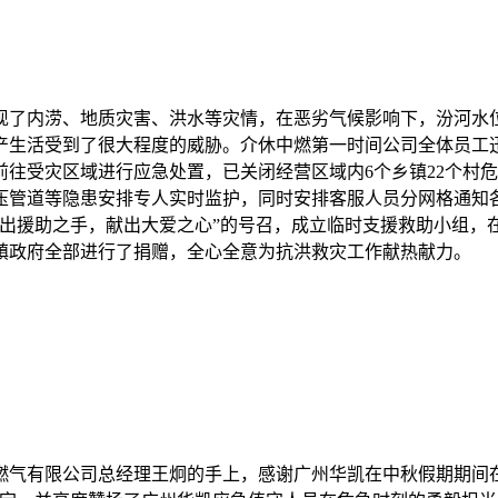
现了内涝、地质灾害、洪水等灾情，在恶劣气候影响下，汾河水
产生活受到了很大程度的威胁。介休中燃第一时间公司全体员工
前往受灾区域进行应急处置，已关闭经营区域内6个乡镇22个村
管道等隐患安排专人实时监护，同时安排客服人员分网格通知各
伸出援助之手，献出大爱之心”的号召，成立临时支援救助小组，
镇政府全部进行了捐赠，全心全意为抗洪救灾工作献热献力。
气有限公司总经理王炯的手上，感谢广州华凯在中秋假期期间在