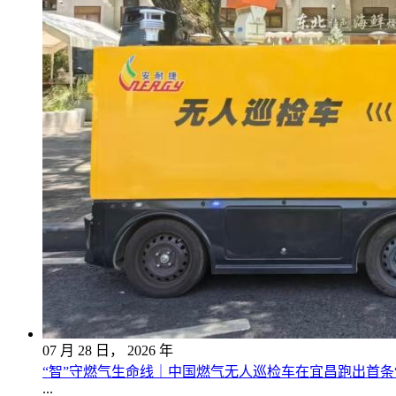
07
月
28
日，
2026
年
“智”守燃气生命线｜中国燃气无人巡检车在宜昌跑出首条
...