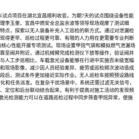
车试点项目在湖北宜昌顺利收官。为期7天的试点围绕设备性能
理李玉奎、宜昌中燃安全总监余波等领导现场观摩了测试细
特点，探索以无人装备补充人工巡检的新方式。通过对泄漏检
现得更早、巡检过程更可靠、有限的人力用在更需要专业判断
的核心性能开展专项测试。现场设置甲烷气袋和模拟燃气泄漏场
靠至阀井附近，通过机械臂完成检测仪下放等操作，验证阀井
与人工步巡相比，车载激光设备能够在行进中实施百米级宽幅
和现场影像，减少因人员经验差异、疲劳或巡检频次波动造成
段后，测试条件更加接近实际作业。无人巡检车按照预设路线
优化和任务派发。在复杂干扰场景中，系统还需过滤无关信号，
、定位和后台联动结合起来，有利于提高对施工活动的发现频
，激光检测能力可以在道路巡检过程中同步筛查甲烷异常，使施