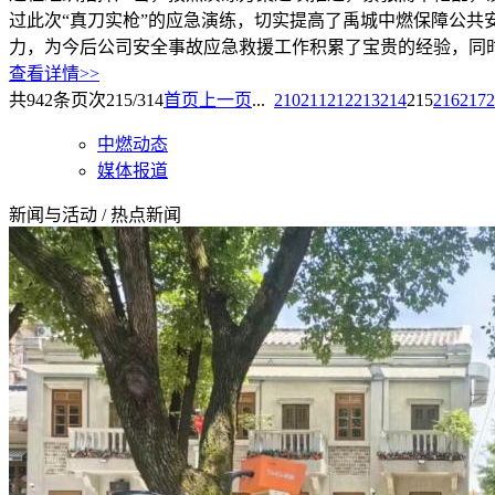
过此次“真刀实枪”的应急演练，切实提高了禹城中燃保障公
力，为今后公司安全事故应急救援工作积累了宝贵的经验，同
查看详情>>
共
942
条
页次215/314
首页
上一页
...
210
211
212
213
214
215
216
217
2
中燃动态
媒体报道
新闻与活动
/
热点新闻