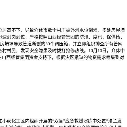
位居高不下，导致介休市数个村庄被外河水位倒灌，多处房屋墙
迅速到岗到位，严格按照山西经管集团的防汛、度汛，保供给，
危房坍塌导致管道断裂的39个调压箱，并立即组织排查所有管网
村村民，发现安全隐患及时拨打抢修热线。10月10日，介休中
在山西经管集团资金支持下，根据灾区紧缺的物资需求筹集到对
小虎化工区内组织开展的“双盲”应急救援演练中处置“法兰发