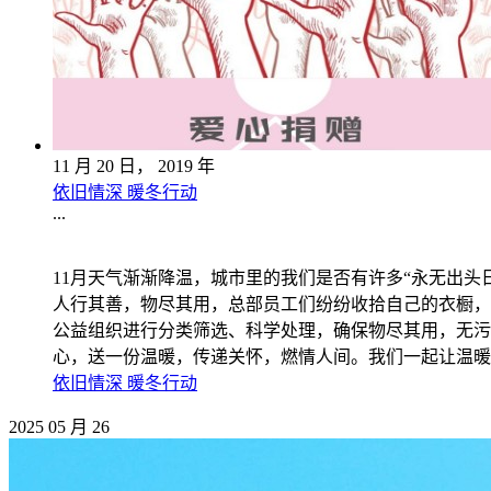
11
月
20
日，
2019
年
依旧情深 暖冬行动
...
11月天气渐渐降温，城市里的我们是否有许多“永无出头
人行其善，物尽其用，总部员工们纷纷收拾自己的衣橱，把
公益组织进行分类筛选、科学处理，确保物尽其用，无污
心，送一份温暖，传递关怀，燃情人间。我们一起让温暖
依旧情深 暖冬行动
2025
05
月
26