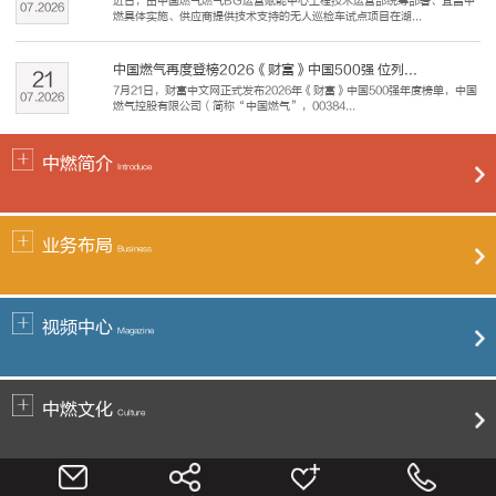
近日，由中国燃气燃气BG运营赋能中心工程技术运营部统筹部署、宜昌中
07
.
2026
燃具体实施、供应商提供技术支持的无人巡检车试点项目在湖...
中国燃气再度登榜2026《财富》中国500强 位列...
21
7月21日，财富中文网正式发布2026年《财富》中国500强年度榜单，中国
07
.
2026
燃气控股有限公司（简称“中国燃气”，00384...
中燃简介
Introduce
业务布局
Business
视频中心
Magazine
中燃文化
Culture