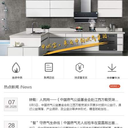
走进中燃
新闻动态
投资者关系
中燃慧生活
热点新闻
/News
MORE +
转载：人民网——《中国燃气公益基金会赴江西万载茭湖...
07
8月5日，中国燃气公益基金会赴江西万载茭湖乡开展乡村振兴公益行。通
08
.
2026
过公益捐赠、产业调研、政企座谈等多种形式，精准赋能当地...
“智”守燃气生命线｜中国燃气无人巡检车在宜昌跑出首...
28